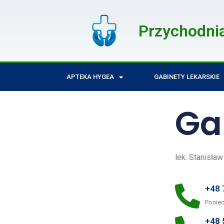
Przychodni
APTEKA HYGEA
GABINETY LEKARSKIE
Ga
lek. Stanisła
+48 
Ponied
+48 