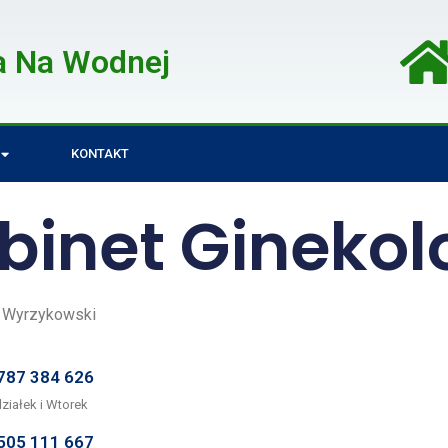
a Na Wodnej
KONTAKT
binet Ginekol
w Wyrzykowski
787 384 626
ziałek i Wtorek
505 111 667