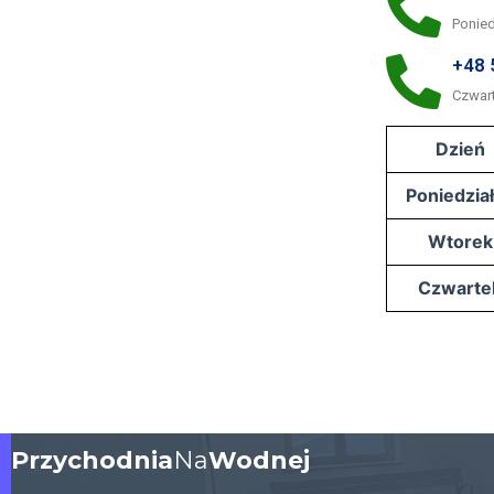
Ponied
+48 
Czwar
Dzień
Poniedzia
Wtorek
Czwarte
Przychodnia
Na
Wodnej